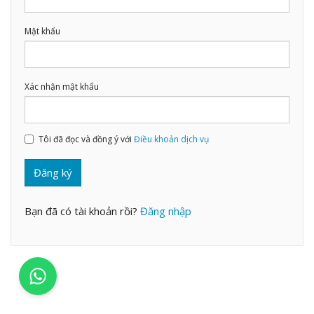
Mật khẩu
Xác nhận mật khẩu
Tôi đã đọc và đồng ý với
Điều khoản dịch vụ
Đăng ký
Bạn đã có tài khoản rồi?
Đăng nhập