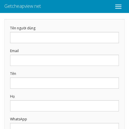
Getcheapview.net
Toggle
naviga
Tên người dùng
Email
Tên
Họ
WhatsApp